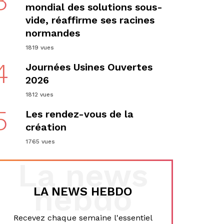
3
mondial des solutions sous-
vide, réaffirme ses racines
normandes
1819 vues
4
Journées Usines Ouvertes
2026
1812 vues
5
Les rendez-vous de la
création
1765 vues
La news
hebdo
LA NEWS HEBDO
Recevez chaque semaine l'essentiel