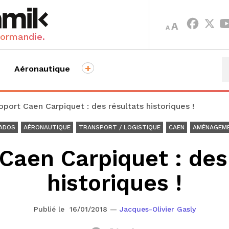
INCREASE
DECREASE
A
A
FONT
FONT
Normandie.
SIZE.
SIZE.
+
Aéronautique
oport Caen Carpiquet : des résultats historiques !
ADOS
AÉRONAUTIQUE
TRANSPORT / LOGISTIQUE
CAEN
AMÉNAGEME
Caen Carpiquet : des
historiques !
Publié le 16/01/2018
—
Jacques-Olivier Gasly