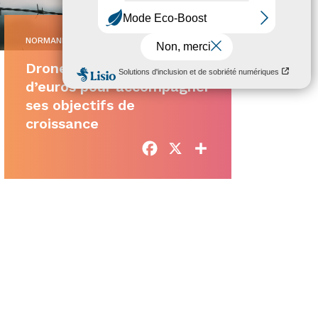
NORMANDIE
•
27/04/2026
Drone XTR : 2 millions
d’euros pour accompagner
ses objectifs de
croissance
Facebook
X
Partager