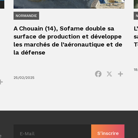
NORMANDIE
A Chouain (14), Sofame double sa
L
surface de production et développe
s
les marchés de l’aéronautique et de
T
la défense
18
Facebook
X
Parta
25/02/2025
ok
Partager
e