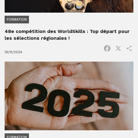
FORMATION
48e compétition des WorldSkills : Top départ pour
les sélections régionales !
Facebook
X
P
19/11/2024
FORMATION