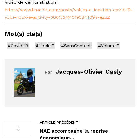
Vidéo de démonstration :
https://www.linkedin.com/posts/volum-e_ideation-covid-19-
voici-hook-e-activity-6661534140195844097-ezJZ
Mot(s) clé(s)
#Covid-19
#Hook-E
#SansContact
#Volum-E
Jacques-Olivier Gasly
Par
ARTICLE PRÉCÉDENT
NAE accompagne la reprise
économique…