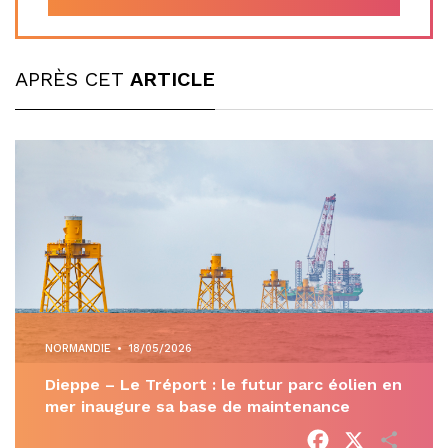
APRÈS CET
ARTICLE
NORMANDIE
•
18/05/2026
Dieppe – Le Tréport : le futur parc éolien en
mer inaugure sa base de maintenance
Facebook
X
Parta