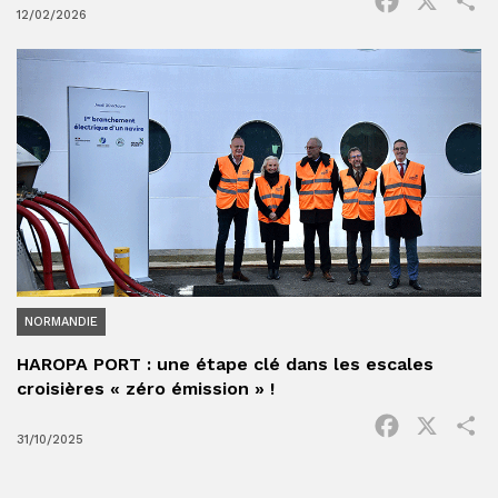
Facebook
X
P
12/02/2026
NORMANDIE
HAROPA PORT : une étape clé dans les escales
croisières « zéro émission » !
Facebook
X
P
31/10/2025