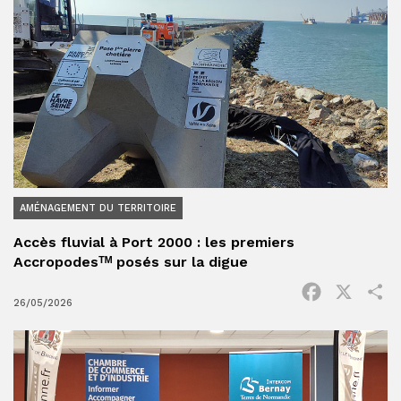
AMÉNAGEMENT DU TERRITOIRE
Accès fluvial à Port 2000 : les premiers
Accropodesᵀᴹ posés sur la digue
Facebook
X
P
26/05/2026