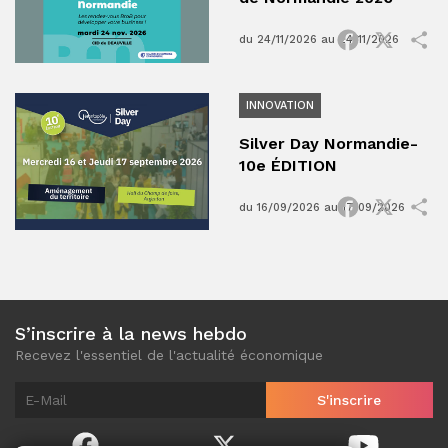
Facebook
X
P
du 24/11/2026 au 24/11/2026
INNOVATION
Silver Day Normandie-
10e ÉDITION
Facebook
X
P
du 16/09/2026 au 17/09/2026
S’inscrire à la news hebdo
Recevez l'essentiel de l'actualité économique