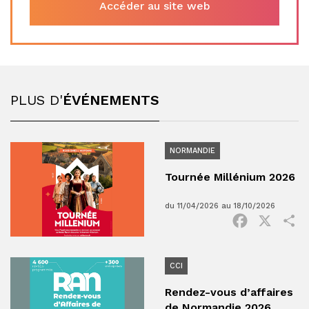
Accéder au site web
PLUS D'
ÉVÉNEMENTS
NORMANDIE
Tournée Millénium 2026
du 11/04/2026 au 18/10/2026
Facebook
X
P
CCI
Rendez-vous d’affaires
de Normandie 2026