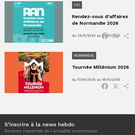
CCI
Rendez-vous d’affaires
de Normandie 2026
Facebook
X
P
du 24/11/2026 au 24/11/2026
NORMANDIE
Tournée Millénium 2026
du 11/04/2026 au 18/10/2026
Facebook
X
P
S’inscrire à la news hebdo
Recevez l'essentiel de l'actualité économique