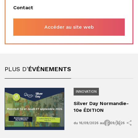
Contact
Accéder au site web
PLUS D'
ÉVÉNEMENTS
INNOVATION
Silver Day Normandie-
10e ÉDITION
Facebook
X
P
du 16/09/2026 au 17/09/2026