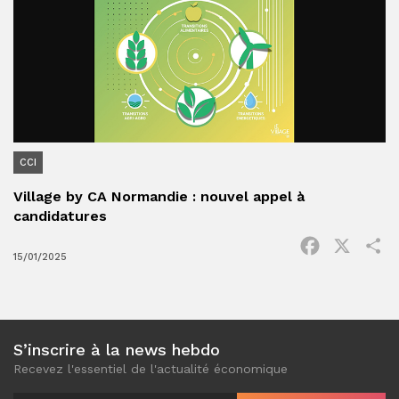
CCI
Village by CA Normandie : nouvel appel à
candidatures
Facebook
X
P
15/01/2025
S’inscrire à la news hebdo
Recevez l'essentiel de l'actualité économique