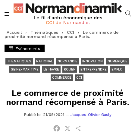
Le fil d'actu économique des
CCI de Normandie.
Accueil
›
Thématiques
›
CCI
›
Le commerce de
proximité normand récompensé à Paris.
Événements
THÉMATIQUES
NATIONAL
NORMANDIE
INNOVATION
NUMÉRIQUE
SEINE-MARITIME
LE HAVRE
ROUEN
ENTREPRENDRE
EMPLOI
COMMERCE
CCI
Le commerce de proximité
normand récompensé à Paris.
Publié le 21/09/2021
—
Jacques-Olivier Gasly
Facebook
X
Partager