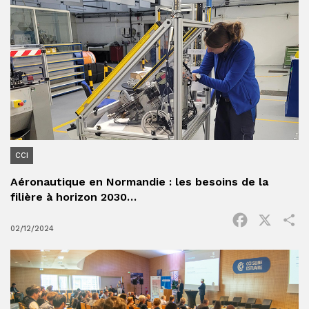
CCI
Aéronautique en Normandie : les besoins de la
filière à horizon 2030…
Facebook
X
P
02/12/2024