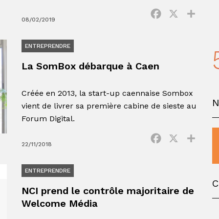
Facebook
X
Parta
08/02/2019
ENTREPRENDRE
La SomBox débarque à Caen
Créée en 2013, la start-up caennaise Sombox
vient de livrer sa première cabine de sieste au
Forum Digital.
Facebook
X
Parta
22/11/2018
ENTREPRENDRE
C
NCI prend le contrôle majoritaire de
Welcome Média