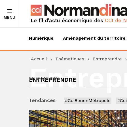
MENU
Le fil d'actu économique des
CCI de 
Numérique
Aménagement du territoire
Accueil
›
Thématiques
›
Entreprendre
Entrep
ENTREPRENDRE
INTERNATIONAL
Tendances
#CciRouenMétropole
#Cc