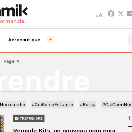
INCREASE
DECREASE
A
A
FONT
FONT
Normandie.
SIZE.
SIZE.
+
Aéronautique
›
Page 4
rendre
iNormandie
#CciSeineEstuaire
#Bercy
#CciCaenNo
ENTREPRENDRE
Remade Kits, un nouveau nom pour