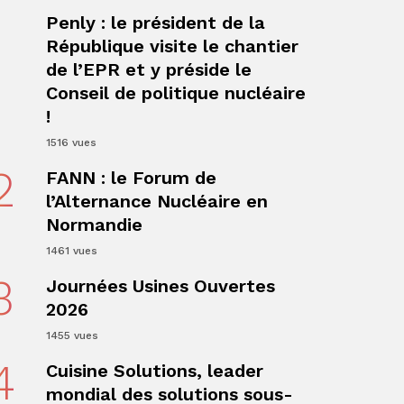
1
Penly : le président de la
République visite le chantier
de l’EPR et y préside le
Conseil de politique nucléaire
!
1516 vues
2
ger
FANN : le Forum de
l’Alternance Nucléaire en
Normandie
1461 vues
3
Journées Usines Ouvertes
2026
1455 vues
4
Cuisine Solutions, leader
mondial des solutions sous-