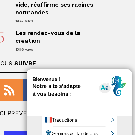
vide, réaffirme ses racines
ger
normandes
1447 vues
5
Les rendez-vous de la
création
1396 vues
NOUS
SUIVRE
ger
CI PRÉVENTION