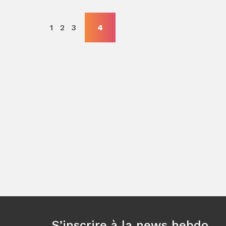
1
2
3
4
S’inscrire à la news hebdo