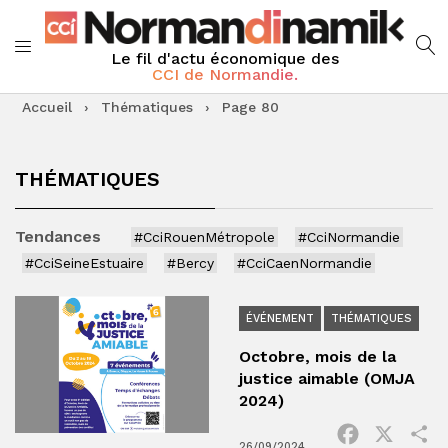
Le fil d'actu économique des
CCI de Normandie.
Accueil
›
Thématiques
›
Page 80
THÉMATIQUES
Tendances
#CciRouenMétropole
#CciNormandie
#CciSeineEstuaire
#Bercy
#CciCaenNormandie
ÉVÉNEMENT
THÉMATIQUES
Octobre, mois de la
justice aimable (OMJA
2024)
Facebook
X
P
26/09/2024