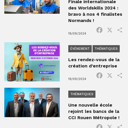
Finale internationale
des Worldskills 2024 :
bravo à nos 4 finalistes
Normands !
Facebook
X
P
19/09/2024
ÉVÉNEMENT
THÉMATIQUES
Les rendez-vous de la
création d’entreprise
Facebook
X
P
19/09/2024
THÉMATIQUES
Une nouvelle école
rejoint les bancs de la
CCI Rouen Métropole !
Facebook
X
P