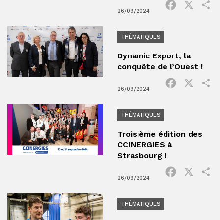
Facebook
X
P
26/09/2024
THÉMATIQUES
Dynamic Export, la
conquête de l’Ouest !
Facebook
X
P
26/09/2024
THÉMATIQUES
Troisième édition des
CCINERGIES à
Strasbourg !
Facebook
X
P
26/09/2024
THÉMATIQUES