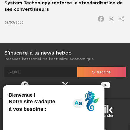
System Technology renforce la standardisation de
ses convertisseurs
Facebook
X
P
09/03/2026
S’inscrire à la news hebdo
Recevez l'essentiel de l'actualité économique
Normandinamik sélectionne pour vous, au quotidien,