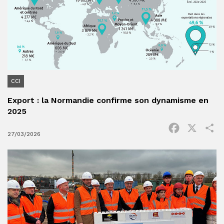
CCI
Export : la Normandie confirme son dynamisme en
2025
Facebook
X
P
27/03/2026