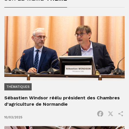
THÉMATIQUES
Sébastien Windsor réélu président des Chambres
d’agriculture de Normandie
Facebook
X
P
10/03/2025