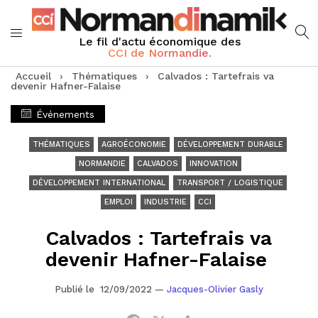
Le fil d'actu économique des
CCI de Normandie.
Accueil
›
Thématiques
›
Calvados : Tartefrais va
devenir Hafner-Falaise
Événements
THÉMATIQUES
AGROÉCONOMIE
DÉVELOPPEMENT DURABLE
NORMANDIE
CALVADOS
INNOVATION
DÉVELOPPEMENT INTERNATIONAL
TRANSPORT / LOGISTIQUE
EMPLOI
INDUSTRIE
CCI
Calvados : Tartefrais va
devenir Hafner-Falaise
Publié le 12/09/2022
—
Jacques-Olivier Gasly