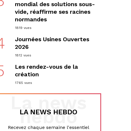
3
mondial des solutions sous-
vide, réaffirme ses racines
normandes
1819 vues
4
Journées Usines Ouvertes
2026
1812 vues
5
Les rendez-vous de la
création
1765 vues
La news
hebdo
LA NEWS HEBDO
Recevez chaque semaine l'essentiel