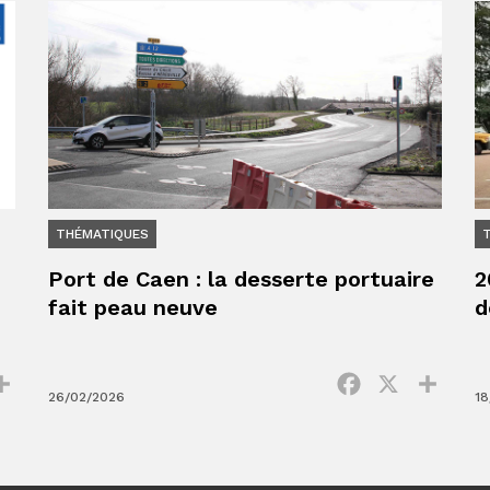
THÉMATIQUES
Port de Caen : la desserte portuaire
2
fait peau neuve
d
ok
Partager
Facebook
X
Parta
26/02/2026
18