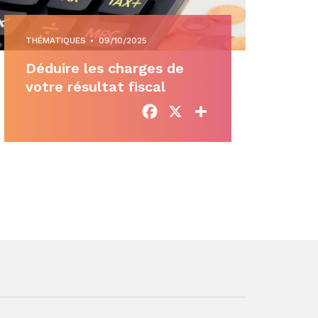
THÉMATIQUES
•
09/10/2025
Déduire les charges de
votre résultat fiscal
Facebook
X
Partager