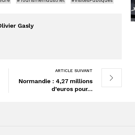
ieure
#TourismeIndustriel
#VisitesPubliques
livier Gasly
ARTICLE SUIVANT
Normandie : 4,27 millions
d’euros pour…