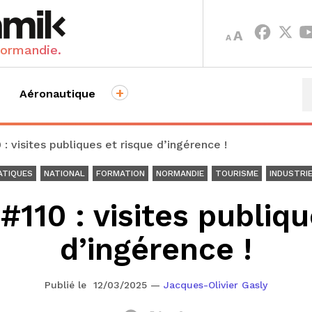
INCREASE
DECREASE
A
A
FONT
FONT
Normandie.
SIZE.
SIZE.
+
Aéronautique
: visites publiques et risque d’ingérence !
ATIQUES
NATIONAL
FORMATION
NORMANDIE
TOURISME
INDUSTRI
#110 : visites publiqu
d’ingérence !
Publié le 12/03/2025
—
Jacques-Olivier Gasly