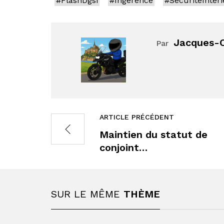
#FlashDgsi
#Ingérence
#SécuritéIntér
Jacques-O
Par
ARTICLE PRÉCÉDENT
Maintien du statut de
conjoint…
SUR LE MÊME
THÈME