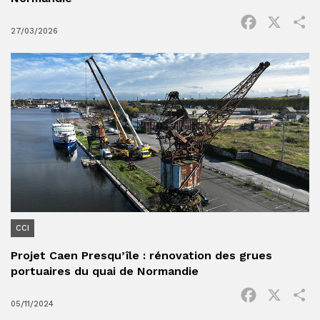
Facebook
X
P
27/03/2026
CCI
Projet Caen Presqu’île : rénovation des grues
portuaires du quai de Normandie
Facebook
X
P
05/11/2024