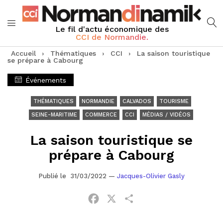
Le fil d'actu économique des
CCI de Normandie.
Accueil
›
Thématiques
›
CCI
›
La saison touristique
se prépare à Cabourg
Événements
THÉMATIQUES
NORMANDIE
CALVADOS
TOURISME
SEINE-MARITIME
COMMERCE
CCI
MÉDIAS / VIDÉOS
La saison touristique se
prépare à Cabourg
Publié le 31/03/2022
—
Jacques-Olivier Gasly
Facebook
X
Partager