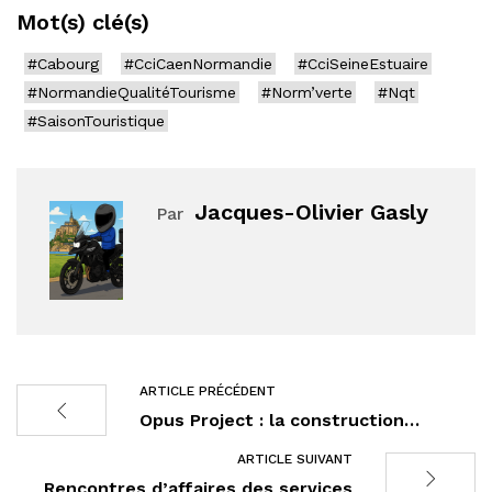
Mot(s) clé(s)
#Cabourg
#CciCaenNormandie
#CciSeineEstuaire
#NormandieQualitéTourisme
#Norm’verte
#Nqt
#SaisonTouristique
Jacques-Olivier Gasly
Par
ARTICLE PRÉCÉDENT
Opus Project : la construction…
ARTICLE SUIVANT
Rencontres d’affaires des services