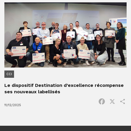
CCI
Le dispositif Destination d’excellence récompense
ses nouveaux labellisés
Facebook
X
P
11/12/2025