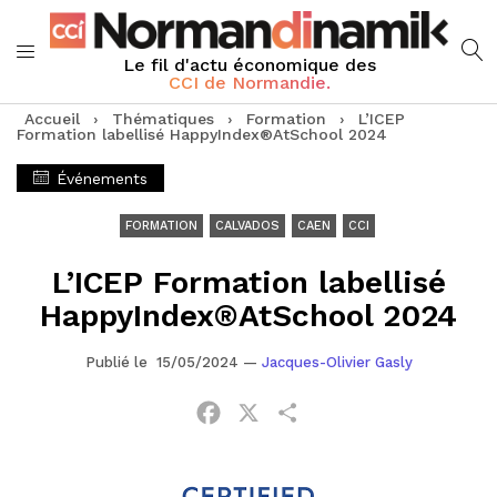
Le fil d'actu économique des
CCI de Normandie.
Accueil
›
Thématiques
›
Formation
›
L’ICEP
Formation labellisé HappyIndex®AtSchool 2024
Événements
FORMATION
CALVADOS
CAEN
CCI
L’ICEP Formation labellisé
HappyIndex®AtSchool 2024
Publié le 15/05/2024
—
Jacques-Olivier Gasly
Facebook
X
Partager