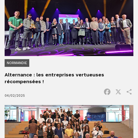
NORMANDIE
Alternance : les entreprises vertueuses
récompensées !
Facebook
X
P
04/02/2025