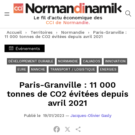
Le fil d'actu économique des
CCI de Normandie.
Accueil
›
Territoires
›
Normandie
›
Paris-Granville :
11 000 tonnes de CO2 évitées depuis avril 2021
Événements
DÉVELOPPEMENT DURABLE
NORMANDIE
CALVADOS
INNOVATION
EURE
MANCHE
TRANSPORT / LOGISTIQUE
ENERGIES
Paris-Granville : 11 000
tonnes de CO2 évitées depuis
avril 2021
Publié le 19/01/2023
—
Jacques-Olivier Gasly
Facebook
X
Partager