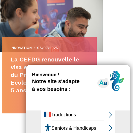
INNOVATION
•
08/07/2025
La CEFDG renouvelle le
visa et le grade de Master
du Programme Grande
Ecole EM Normandie pour
5 ans
Facebook
X
Partager