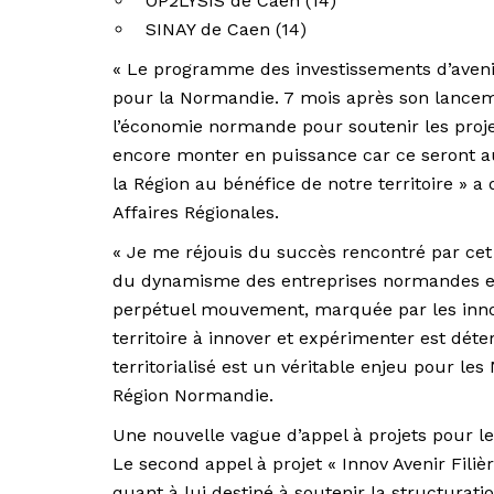
OP2LYSIS de Caen (14)
SINAY de Caen (14)
« Le programme des investissements d’avenir
pour la Normandie. 7 mois après son lanceme
l’économie normande pour soutenir les projet
encore monter en puissance car ce seront au 
la Région au bénéfice de notre territoire » a
Affaires Régionales.
« Je me réjouis du succès rencontré par cet
du dynamisme des entreprises normandes en
perpétuel mouvement, marquée par les innov
territoire à innover et expérimenter est dé
territorialisé est un véritable enjeu pour le
Région Normandie.
Une nouvelle vague d’appel à projets pour le
Le second appel à projet « Innov Avenir Filiè
quant à lui destiné à soutenir la structurati