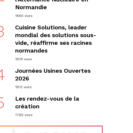
Normandie
1865 vues
3
Cuisine Solutions, leader
mondial des solutions sous-
vide, réaffirme ses racines
normandes
1819 vues
4
Journées Usines Ouvertes
2026
1812 vues
5
Les rendez-vous de la
création
1765 vues