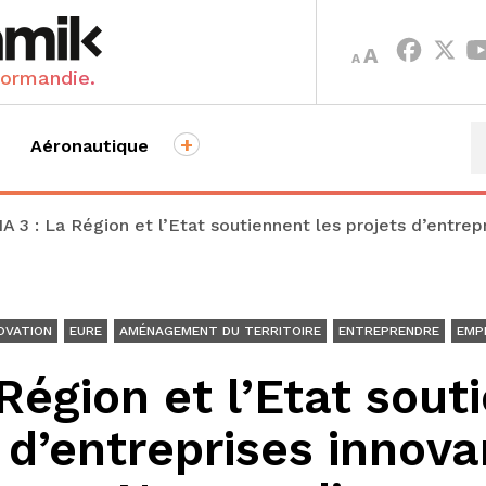
INCREASE
DECREASE
A
A
FONT
FONT
Normandie.
SIZE.
SIZE.
+
Aéronautique
IA 3 : La Région et l’Etat soutiennent les projets d’entr
OVATION
EURE
AMÉNAGEMENT DU TERRITOIRE
ENTREPRENDRE
EMP
 Région et l’Etat sout
 d’entreprises innov