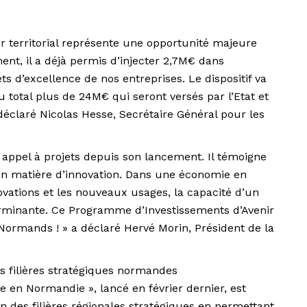
 territorial représente une opportunité majeure
nt, il a déjà permis d’injecter 2,7M€ dans
s d’excellence de nos entreprises. Le dispositif va
total plus de 24M€ qui seront versés par l’Etat et
 déclaré Nicolas Hesse, Secrétaire Général pour les
 appel à projets depuis son lancement. Il témoigne
 matière d’innovation. Dans une économie en
ations et les nouveaux usages, la capacité d’un
terminante. Ce Programme d’Investissements d’Avenir
s Normands ! » a déclaré Hervé Morin, Président de la
s filières stratégiques normandes
re en Normandie », lancé en février dernier, est
on des filières régionales stratégiques en permettant