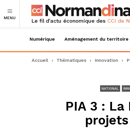
MENU
Le fil d'actu économique des
CCI de 
Numérique
Aménagement du territoire
Accueil
›
Thématiques
›
Innovation
›
P
NATIONAL
INN
PIA 3 : La
projets