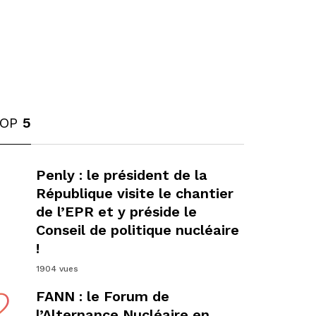
TOP
5
1
Penly : le président de la
République visite le chantier
de l’EPR et y préside le
Conseil de politique nucléaire
!
1904 vues
2
FANN : le Forum de
l’Alternance Nucléaire en