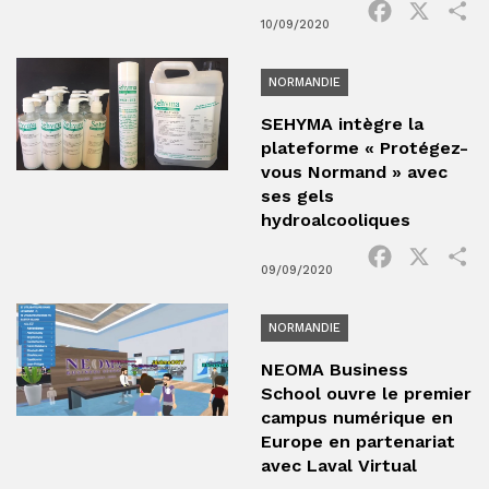
Facebook
X
P
10/09/2020
NORMANDIE
SEHYMA intègre la
plateforme « Protégez-
vous Normand » avec
ses gels
hydroalcooliques
Facebook
X
P
09/09/2020
NORMANDIE
NEOMA Business
School ouvre le premier
campus numérique en
Europe en partenariat
avec Laval Virtual