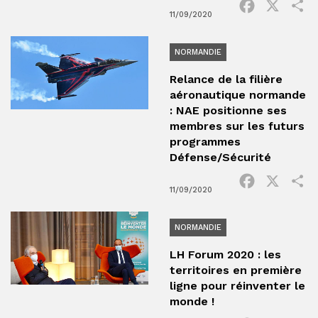
Facebook
X
P
11/09/2020
NORMANDIE
Relance de la filière
aéronautique normande
: NAE positionne ses
membres sur les futurs
programmes
Défense/Sécurité
Facebook
X
P
11/09/2020
NORMANDIE
LH Forum 2020 : les
territoires en première
ligne pour réinventer le
monde !