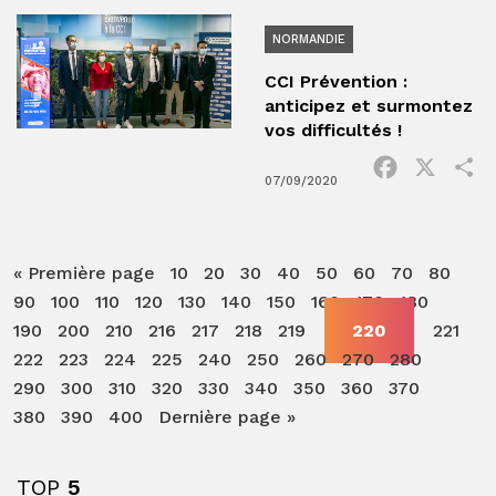
NORMANDIE
CCI Prévention :
anticipez et surmontez
vos difficultés !
Facebook
X
P
07/09/2020
« Première page
10
20
30
40
50
60
70
80
90
100
110
120
130
140
150
160
170
180
190
200
210
216
217
218
219
220
221
222
223
224
225
240
250
260
270
280
290
300
310
320
330
340
350
360
370
380
390
400
Dernière page »
TOP
5