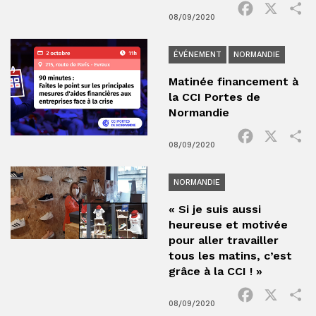
Facebook
X
P
08/09/2020
ÉVÉNEMENT
NORMANDIE
Matinée financement à
la CCI Portes de
Normandie
Facebook
X
P
08/09/2020
NORMANDIE
« Si je suis aussi
heureuse et motivée
pour aller travailler
tous les matins, c’est
grâce à la CCI ! »
Facebook
X
P
08/09/2020