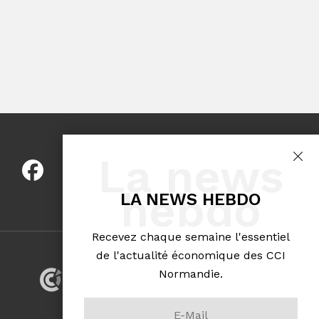
La news
hebdo
LA NEWS HEBDO
Recevez chaque semaine l'essentiel
de l'actualité économique des CCI
Normandie.
VOTRE RÉSEAU CCI