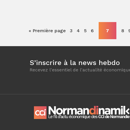
« Première page
3
4
5
6
7
8
S’inscrire à la news hebdo
Recevez l'essentiel de l'actualité économiqu