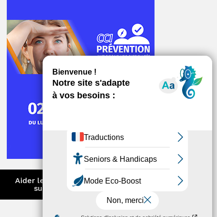
ger
Aider les entreprises à anticiper et
surmonter les difficultés
ger