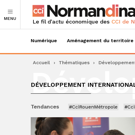
MENU
Le fil d'actu économique des
CCI de 
Numérique
Aménagement du territoire
Accueil
›
Thématiques
›
Développement 
Dével
DÉVELOPPEMENT INTERNATIONA
Tendances
#CciRouenMétropole
#Cc