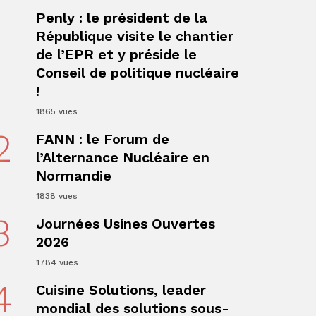
1
Penly : le président de la
République visite le chantier
de l’EPR et y préside le
Conseil de politique nucléaire
!
1865 vues
2
FANN : le Forum de
ger
l’Alternance Nucléaire en
Normandie
1838 vues
3
Journées Usines Ouvertes
2026
1784 vues
4
Cuisine Solutions, leader
mondial des solutions sous-