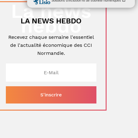
La news
hebdo
LA NEWS HEBDO
Recevez chaque semaine l'essentiel
de l'actualité économique des CCI
Normandie.
ger