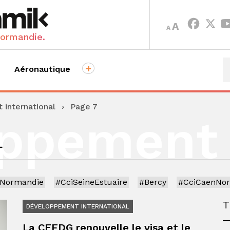
INCREASE
DECREASE
A
A
FONT
FONT
Normandie.
SIZE.
SIZE.
+
Aéronautique
international
›
Page 7
oppement
L
iNormandie
#CciSeineEstuaire
#Bercy
#CciCaenNo
DÉVELOPPEMENT INTERNATIONAL
La CEFDG renouvelle le visa et le