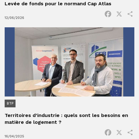
Levée de fonds pour le normand Cap Atlas
Facebook
X
P
12/06/2026
BTP
Territoires d’industrie : quels sont les besoins en
matière de logement ?
Facebook
X
P
16/04/2025