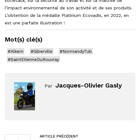
sociétaux, sur la sécurité au travail et sur la maîtrise de
l’impact environnemental de son activité et de ses produits.
L’obtention de la médaille Platinium Ecovadis, en 2022, en
est une parfaite illustration !
Mot(s) clé(s)
#Alkern
#Giberville
#NormandyTub
#SaintEtienneDuRouvray
Jacques-Olivier Gasly
Par
ARTICLE PRÉCÉDENT