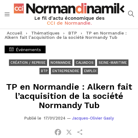
Le fil d'actu économique des
CCI de Normandie.
Accueil
›
Thématiques
›
BTP
›
TP en Normandie :
Alkern fait l’acquisition de la société Normandy Tub
Événements
CRÉATION / REPRISE
NORMANDIE
CALVADOS
SEINE-MARITIME
BTP
ENTREPRENDRE
EMPLOI
TP en Normandie : Alkern fait
l’acquisition de la société
Normandy Tub
Publié le 17/01/2024
—
Jacques-Olivier Gasly
Facebook
X
Partager