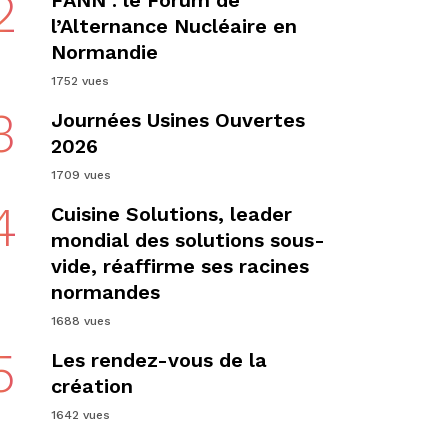
2
FANN : le Forum de
l’Alternance Nucléaire en
Normandie
1752 vues
3
Journées Usines Ouvertes
2026
1709 vues
4
Cuisine Solutions, leader
mondial des solutions sous-
vide, réaffirme ses racines
normandes
1688 vues
5
Les rendez-vous de la
création
1642 vues