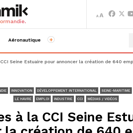
INCREASE
DECREASE
A
A
FONT
FONT
Normandie.
SIZE.
SIZE.
+
Aéronautique
a CCI Seine Estuaire pour annoncer la création de 640 emp
DIE
INNOVATION
DÉVELOPPEMENT INTERNATIONAL
SEINE-MARITIME
LE HAVRE
EMPLOI
INDUSTRIE
CCI
MÉDIAS / VIDÉOS
es à la CCI Seine Est
 la création de 640 e