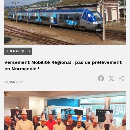
THÉMATIQUES
Versement Mobilité Régional : pas de prélèvement
en Normandie !
Facebook
X
P
03/03/2025