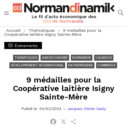
Le fil d'actu économique des
CCI de Normandie.
Accueil
›
Thématiques
›
9 médailles pour la
Coopérative laitière Isigny Sainte-Mère
Événements
THÉMATIQUES
AGROÉCONOMIE
NORMANDIE
CALVADOS
DÉVELOPPEMENT INTERNATIONAL
ENTREPRENDRE
COMMERCE
9 médailles pour la
Coopérative laitière Isigny
Sainte-Mère
Publié le 04/03/2024
—
Jacques-Olivier Gasly
Facebook
X
Partager