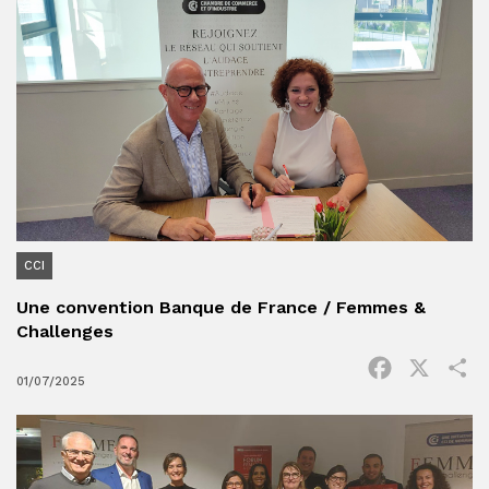
CCI
Une convention Banque de France / Femmes &
Challenges
Facebook
X
P
01/07/2025