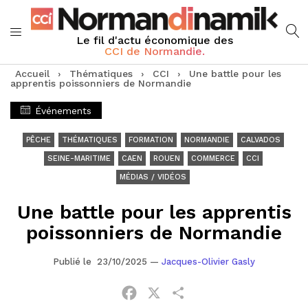
Le fil d'actu économique des
CCI de Normandie.
Accueil
›
Thématiques
›
CCI
›
Une battle pour les
apprentis poissonniers de Normandie
Événements
PÊCHE
THÉMATIQUES
FORMATION
NORMANDIE
CALVADOS
SEINE-MARITIME
CAEN
ROUEN
COMMERCE
CCI
MÉDIAS / VIDÉOS
Une battle pour les apprentis
poissonniers de Normandie
Publié le 23/10/2025
—
Jacques-Olivier Gasly
Facebook
X
Partager