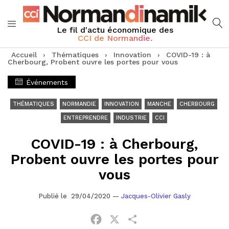
Le fil d'actu économique des
CCI de Normandie.
Accueil
›
Thématiques
›
Innovation
›
COVID-19 : à
Cherbourg, Probent ouvre les portes pour vous
Événements
THÉMATIQUES
NORMANDIE
INNOVATION
MANCHE
CHERBOURG
ENTREPRENDRE
INDUSTRIE
CCI
COVID-19 : à Cherbourg,
Probent ouvre les portes pour
vous
Publié le 29/04/2020
—
Jacques-Olivier Gasly
Facebook
X
Partager