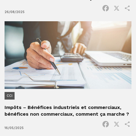
Facebook
X
P
26/08/2025
CCI
Impôts – Bénéfices industriels et commerciaux,
bénéfices non commerciaux, comment ça marche ?
Facebook
X
P
16/05/2025