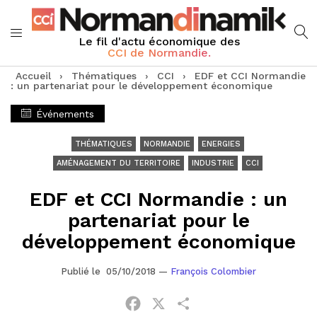
Le fil d'actu économique des
CCI de Normandie.
Accueil
›
Thématiques
›
CCI
›
EDF et CCI Normandie
: un partenariat pour le développement économique
Événements
THÉMATIQUES
NORMANDIE
ENERGIES
AMÉNAGEMENT DU TERRITOIRE
INDUSTRIE
CCI
EDF et CCI Normandie : un
partenariat pour le
développement économique
Publié le 05/10/2018
—
François Colombier
Facebook
X
Partager