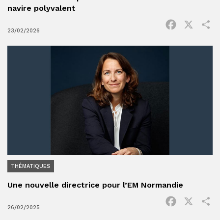
navire polyvalent
Facebook
X
P
23/02/2026
THÉMATIQUES
Une nouvelle directrice pour l’EM Normandie
Facebook
X
P
26/02/2025