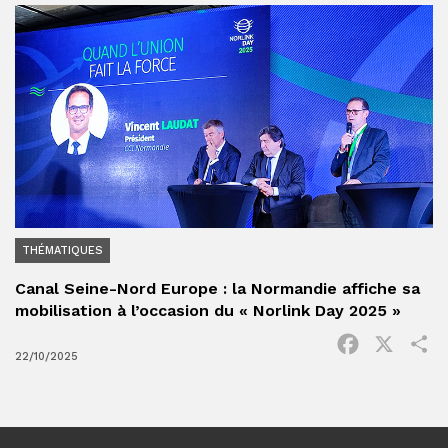
THÉMATIQUES
Canal Seine-Nord Europe : la Normandie affiche sa
mobilisation à l’occasion du « Norlink Day 2025 »
Facebook
X
P
22/10/2025