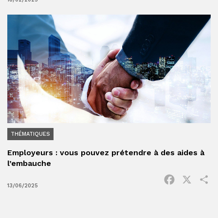
THÉMATIQUES
Employeurs : vous pouvez prétendre à des aides à
l’embauche
Facebook
X
P
13/06/2025