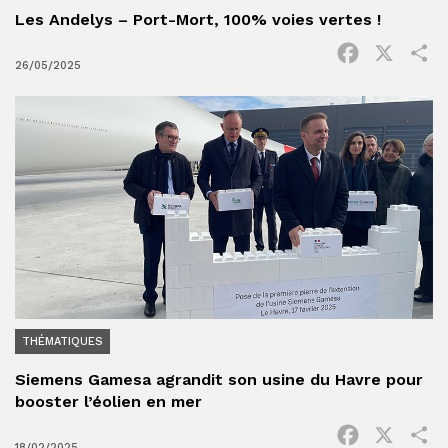
Les Andelys – Port-Mort, 100% voies vertes !
Facebook
X
P
26/05/2025
THÉMATIQUES
Siemens Gamesa agrandit son usine du Havre pour
booster l’éolien en mer
Facebook
X
P
18/02/2025