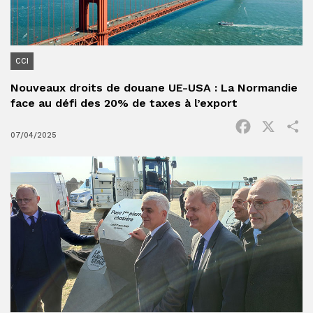
CCI
Nouveaux droits de douane UE-USA : La Normandie
face au défi des 20% de taxes à l’export
Facebook
X
P
07/04/2025