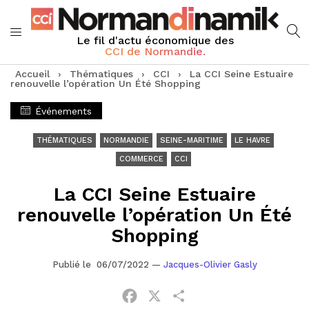
Le fil d'actu économique des
CCI de Normandie.
Accueil
›
Thématiques
›
CCI
›
La CCI Seine Estuaire
renouvelle l’opération Un Été Shopping
Événements
THÉMATIQUES
NORMANDIE
SEINE-MARITIME
LE HAVRE
COMMERCE
CCI
La CCI Seine Estuaire
renouvelle l’opération Un Été
Shopping
Publié le 06/07/2022
—
Jacques-Olivier Gasly
Facebook
X
Partager