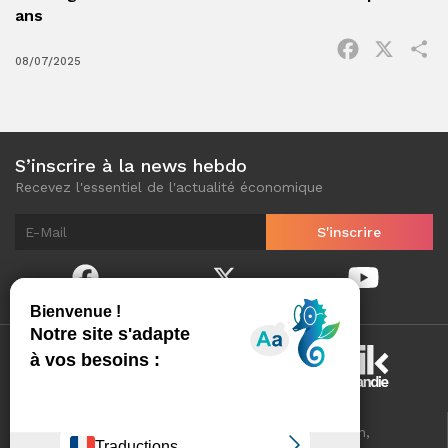
ans
Facebook
X
P
08/07/2025
S’inscrire à la news hebdo
Recevez l'essentiel de l'actualité économique
Normandinamik sélectionne pour vous, au quotidien,