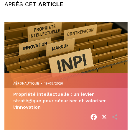
APRÈS CET
ARTICLE
AÉRONAUTIQUE
•
19/05/2026
Propriété intellectuelle : un levier
stratégique pour sécuriser et valoriser
l’innovation
Facebook
X
Parta