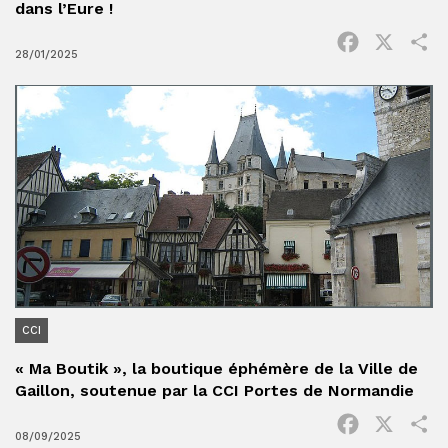
dans l’Eure !
Facebook
X
P
28/01/2025
CCI
« Ma Boutik », la boutique éphémère de la Ville de
Gaillon, soutenue par la CCI Portes de Normandie
Facebook
X
P
08/09/2025