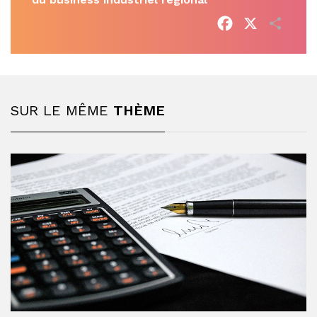
Facebook
X
Parta
SUR LE MÊME
THÈME