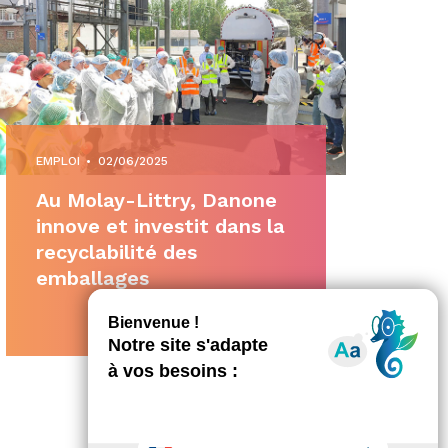
EMPLOI
•
02/06/2025
Au Molay-Littry, Danone
innove et investit dans la
recyclabilité des
emballages
Facebook
X
Partager