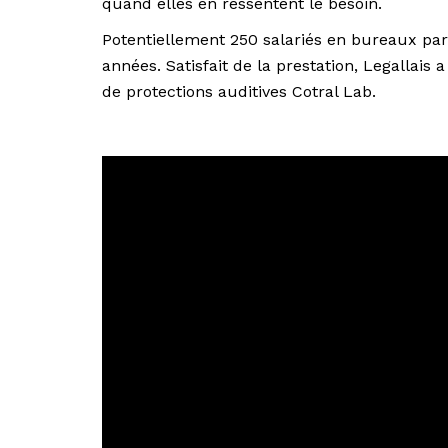
quand elles en ressentent le besoin.
Potentiellement 250 salariés en bureaux part
années. Satisfait de la prestation, Legallais
de protections auditives Cotral Lab.