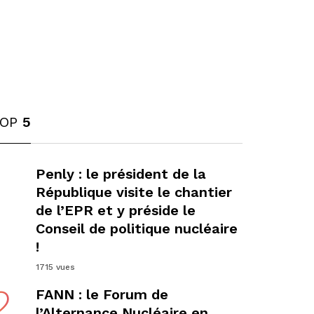
TOP
5
1
Penly : le président de la
République visite le chantier
de l’EPR et y préside le
Conseil de politique nucléaire
!
1715 vues
2
FANN : le Forum de
l’Alternance Nucléaire en