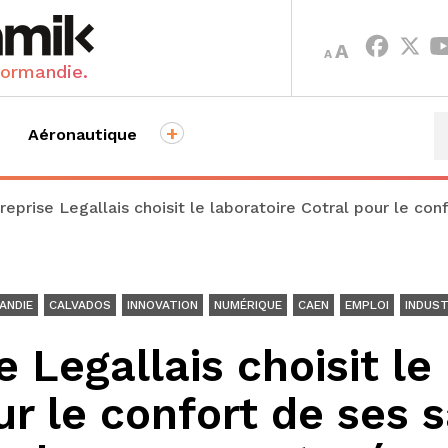
INCREASE
DECREASE
A
A
FONT
FONT
Normandie.
SIZE.
SIZE.
+
Aéronautique
treprise Legallais choisit le laboratoire Cotral pour le co
ANDIE
CALVADOS
INNOVATION
NUMÉRIQUE
CAEN
EMPLOI
INDUST
e Legallais choisit le
ur le confort de ses s