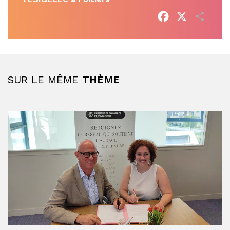
Facebook
X
Parta
SUR LE MÊME
THÈME