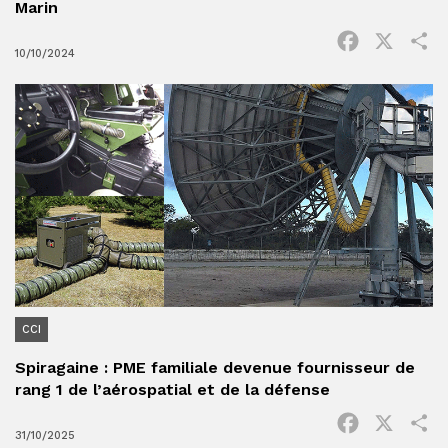
Marin
Facebook
X
P
10/10/2024
CCI
Spiragaine : PME familiale devenue fournisseur de
rang 1 de l’aérospatial et de la défense
Facebook
X
P
31/10/2025