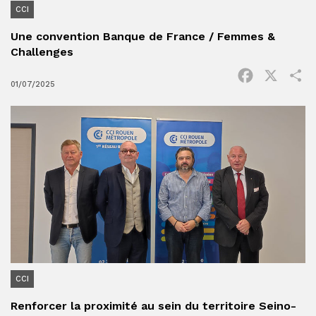
CCI
Une convention Banque de France / Femmes &
Challenges
Facebook
X
P
01/07/2025
CCI
Renforcer la proximité au sein du territoire Seino-