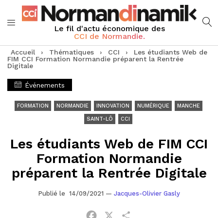
Le fil d'actu économique des
CCI de Normandie.
Accueil
›
Thématiques
›
CCI
›
Les étudiants Web de
FIM CCI Formation Normandie préparent la Rentrée
Digitale
Événements
FORMATION
NORMANDIE
INNOVATION
NUMÉRIQUE
MANCHE
SAINT-LÔ
CCI
Les étudiants Web de FIM CCI
Formation Normandie
préparent la Rentrée Digitale
Publié le 14/09/2021
—
Jacques-Olivier Gasly
Facebook
X
Partager