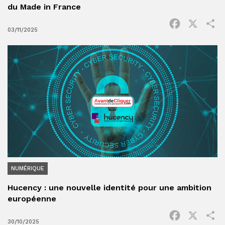
du Made in France
Facebook
X
P
03/11/2025
NUMÉRIQUE
Hucency : une nouvelle identité pour une ambition
européenne
Facebook
X
P
30/10/2025