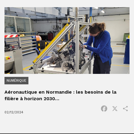
NUMÉRIQUE
Aéronautique en Normandie : les besoins de la
filière à horizon 2030…
Facebook
X
P
02/12/2024