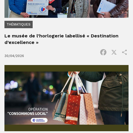
THÉMATIQUES
Le musée de l’horlogerie labellisé « Destination
d’excellence »
Facebook
X
P
30/04/2026