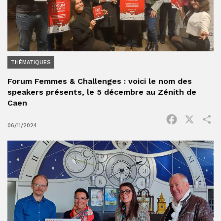
THÉMATIQUES
Forum Femmes & Challenges : voici le nom des
speakers présents, le 5 décembre au Zénith de
Caen
Facebook
X
P
06/11/2024