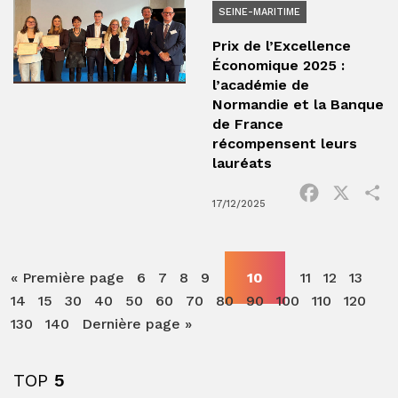
SEINE-MARITIME
Prix de l’Excellence
Économique 2025 :
l’académie de
Normandie et la Banque
de France
récompensent leurs
lauréats
Facebook
X
P
17/12/2025
« Première page
6
7
8
9
10
11
12
13
14
15
30
40
50
60
70
80
90
100
110
120
130
140
Dernière page »
TOP
5