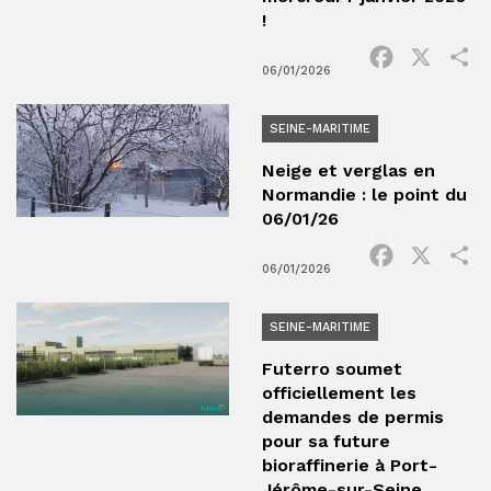
!
Facebook
X
P
06/01/2026
SEINE-MARITIME
Neige et verglas en
Normandie : le point du
06/01/26
Facebook
X
P
06/01/2026
SEINE-MARITIME
Futerro soumet
officiellement les
demandes de permis
pour sa future
bioraffinerie à Port-
Jérôme-sur-Seine