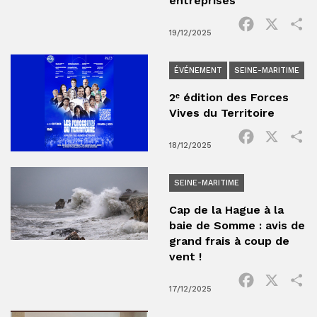
entreprises
Facebook
X
P
19/12/2025
ÉVÉNEMENT
SEINE-MARITIME
2ᵉ édition des Forces
Vives du Territoire
Facebook
X
P
18/12/2025
SEINE-MARITIME
Cap de la Hague à la
baie de Somme : avis de
grand frais à coup de
vent !
Facebook
X
P
17/12/2025