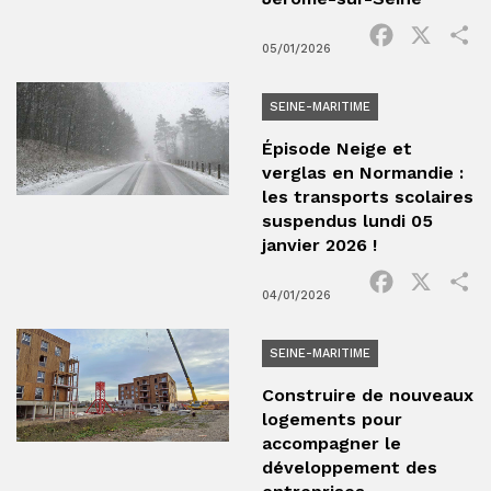
Facebook
X
P
05/01/2026
SEINE-MARITIME
Épisode Neige et
verglas en Normandie :
les transports scolaires
suspendus lundi 05
janvier 2026 !
Facebook
X
P
04/01/2026
SEINE-MARITIME
Construire de nouveaux
logements pour
accompagner le
développement des