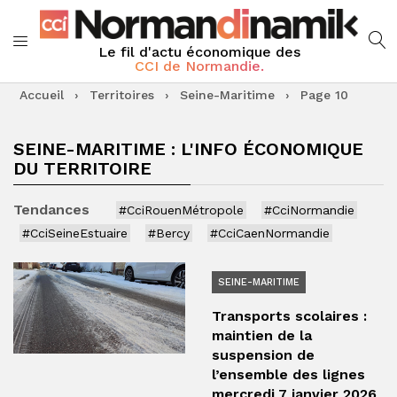
Le fil d'actu économique des
CCI de Normandie.
Accueil
›
Territoires
›
Seine-Maritime
›
Page 10
SEINE-MARITIME : L'INFO ÉCONOMIQUE
DU TERRITOIRE
Tendances
#CciRouenMétropole
#CciNormandie
#CciSeineEstuaire
#Bercy
#CciCaenNormandie
SEINE-MARITIME
Transports scolaires :
maintien de la
suspension de
l’ensemble des lignes
mercredi 7 janvier 2026