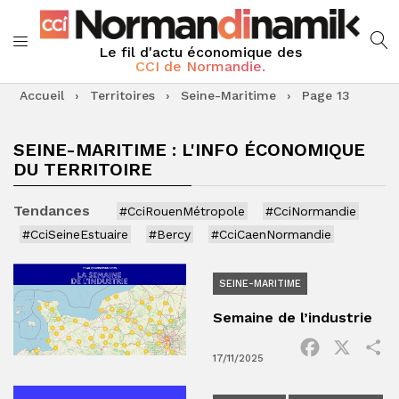
Le fil d'actu économique des
CCI de Normandie.
Accueil
›
Territoires
›
Seine-Maritime
›
Page 13
SEINE-MARITIME : L'INFO ÉCONOMIQUE
DU TERRITOIRE
Tendances
#CciRouenMétropole
#CciNormandie
#CciSeineEstuaire
#Bercy
#CciCaenNormandie
SEINE-MARITIME
Semaine de l’industrie
Facebook
X
P
17/11/2025