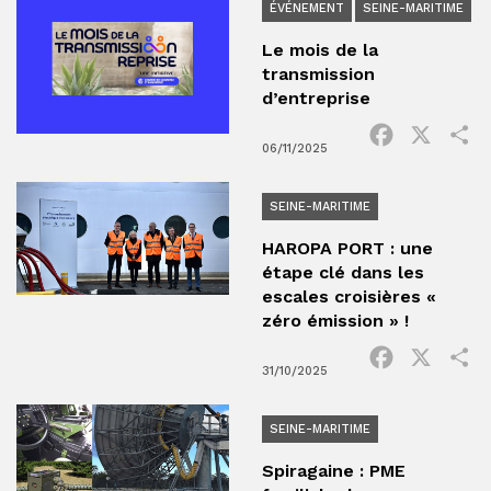
ÉVÉNEMENT
SEINE-MARITIME
Le mois de la
transmission
d’entreprise
Facebook
X
P
06/11/2025
SEINE-MARITIME
HAROPA PORT : une
étape clé dans les
escales croisières «
zéro émission » !
Facebook
X
P
31/10/2025
SEINE-MARITIME
Spiragaine : PME