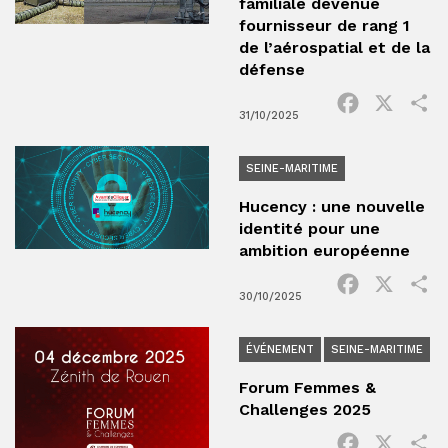
familiale devenue
fournisseur de rang 1
de l’aérospatial et de la
défense
Facebook
X
P
31/10/2025
SEINE-MARITIME
Hucency : une nouvelle
identité pour une
ambition européenne
Facebook
X
P
30/10/2025
ÉVÉNEMENT
SEINE-MARITIME
Forum Femmes &
Challenges 2025
Facebook
X
P