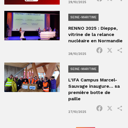
29/10/2025
SEINE-MARITIME
RENNO 2025 : Dieppe,
vitrine de la relance
nucléaire en Normandie
Facebook
X
P
28/10/2025
SEINE-MARITIME
L’IFA Campus Marcel-
Sauvage inaugure… sa
première botte de
paille
Facebook
X
P
27/10/2025