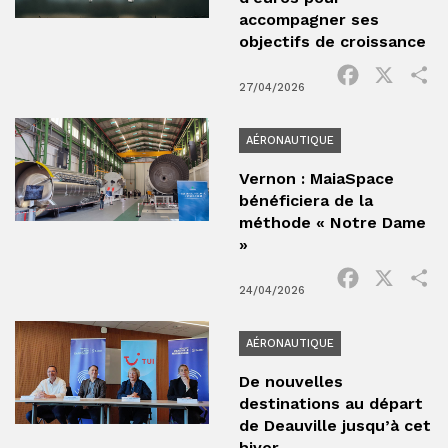
accompagner ses
objectifs de croissance
Facebook
X
P
27/04/2026
AÉRONAUTIQUE
Vernon : MaiaSpace
bénéficiera de la
méthode « Notre Dame
»
Facebook
X
P
24/04/2026
AÉRONAUTIQUE
De nouvelles
destinations au départ
de Deauville jusqu’à cet
hiver