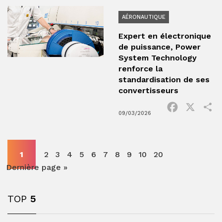
AÉRONAUTIQUE
Expert en électronique
de puissance, Power
System Technology
renforce la
standardisation de ses
convertisseurs
Facebook
X
P
09/03/2026
1
2
3
4
5
6
7
8
9
10
20
Dernière page »
TOP
5