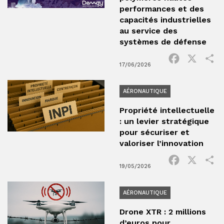
performances et des
capacités industrielles
au service des
systèmes de défense
Facebook
X
P
17/06/2026
AÉRONAUTIQUE
Propriété intellectuelle
: un levier stratégique
pour sécuriser et
valoriser l’innovation
Facebook
X
P
19/05/2026
AÉRONAUTIQUE
Drone XTR : 2 millions
d’euros pour