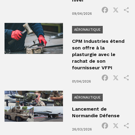
Facebook
X
P
09/04/2026
AÉRONAUTIQUE
CPM Industries étend
son offre à la
plasturgie avec le
rachat de son
fournisseur VFPI
Facebook
X
P
01/04/2026
AÉRONAUTIQUE
Lancement de
Normandie Défense
Facebook
X
P
26/03/2026