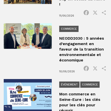
!
Facebook
X
P
11/06/2026
COMMERCE
NEODD2030 : 5 années
d’engagement en
faveur de la transition
environnementale et
économique
Facebook
X
P
10/06/2026
ÉVÉNEMENT
COMMERCE
Mon commerce en
Seine-Eure : les clés
pour les clés pour
réussir