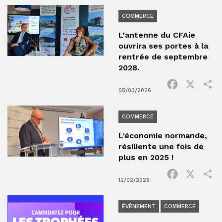
COMMERCE
L’antenne du CFAie
ouvrira ses portes à la
rentrée de septembre
2028.
Facebook
X
P
05/03/2026
COMMERCE
L’économie normande,
résiliente une fois de
plus en 2025 !
Facebook
X
P
12/02/2026
ÉVÉNEMENT
COMMERCE