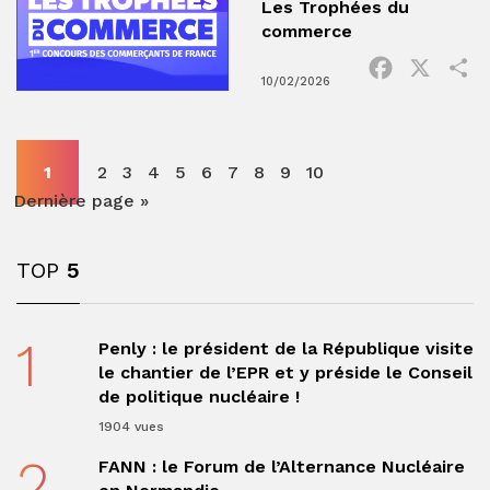
Les Trophées du
commerce
Facebook
X
P
10/02/2026
1
2
3
4
5
6
7
8
9
10
Dernière page »
TOP
5
1
Penly : le président de la République visite
le chantier de l’EPR et y préside le Conseil
de politique nucléaire !
1904 vues
2
FANN : le Forum de l’Alternance Nucléaire