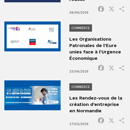
Facebook
X
P
09/06/2026
COMMERCE
Les Organisations
Patronales de l’Eure
unies face à l’Urgence
Économique
Facebook
X
P
23/04/2026
COMMERCE
Les Rendez-vous de la
création d’entreprise
en Normandie
Facebook
X
P
27/03/2026