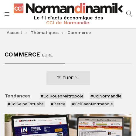
Le fil d'actu économique des
CCI de Normandie.
Accueil
›
Thématiques
›
Commerce
COMMERCE
EURE
EURE
Tendances
#CciRouenMétropole
#CciNormandie
#CciSeineEstuaire
#Bercy
#CciCaenNormandie