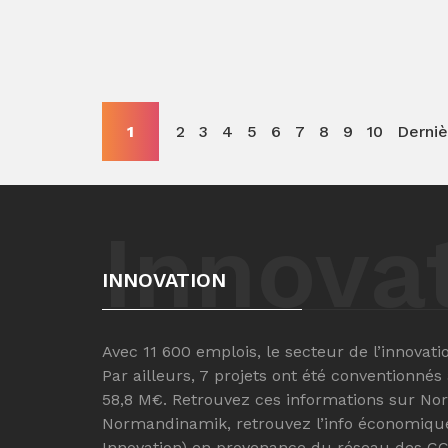
1
2
3
4
5
6
7
8
9
10
Derniè
Innova
INNOVATION
Avec 11 600 emplois, le secteur de l’innovat
Par ailleurs, 7 projets ont été conventionnés
58,8 M€. Retrouvez ces informations sur No
Normandinamik, retrouvez l’info économique r
Innovation) en provenance du réseau des CC