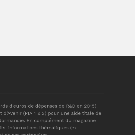
ger
iards d’euros de dépenses de R&D en 2015).
d’Avenir (PIA 1 & 2) pour une aide titale de
de Normandie. En complément du magazine
ts, informations thématiques (ex :
 de ses partenaires.