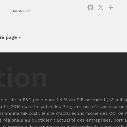
Facebook
X
Parta
13/10/2025
re page »
tion
ion et de la R&D pèse pour 1,4 % du PIB normand (1,3 mill
 à fin 2016 dans le cadre des Programmes d’Investissement 
rmandinamik.cci.fr, le site d'actu économique des CCI 
égionale au quotidien : actualité des entreprises, portrai
I (Chambres de Commerce et d'Industrie) de Normandie et