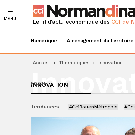
MENU
Le fil d'actu économique des
CCI de 
Numérique
Aménagement du territoire
Accueil
›
Thématiques
›
Innovation
Innova
INNOVATION
ROUEN
Tendances
#CciRouenMétropole
#Cc