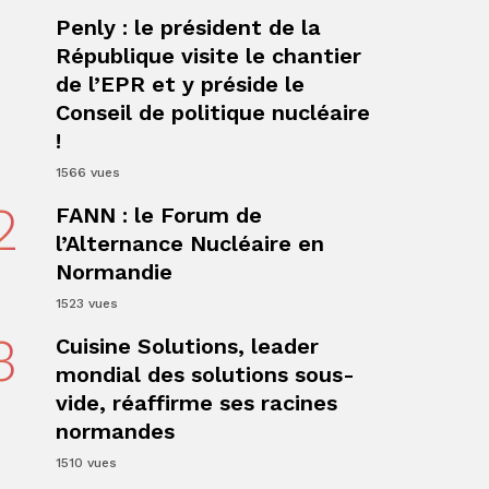
1
Penly : le président de la
République visite le chantier
de l’EPR et y préside le
Conseil de politique nucléaire
!
ger
1566 vues
2
FANN : le Forum de
l’Alternance Nucléaire en
Normandie
1523 vues
3
Cuisine Solutions, leader
mondial des solutions sous-
vide, réaffirme ses racines
normandes
ger
1510 vues