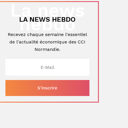
La news
hebdo
LA NEWS HEBDO
Recevez chaque semaine l'essentiel
de l'actualité économique des CCI
Normandie.
ger