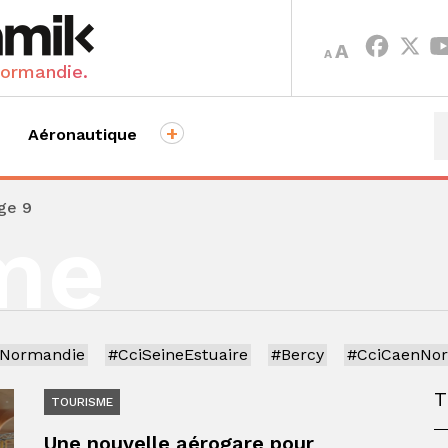
INCREASE
DECREASE
A
A
FONT
FONT
Normandie.
SIZE.
SIZE.
+
Aéronautique
ge 9
me
iNormandie
#CciSeineEstuaire
#Bercy
#CciCaenNo
TOURISME
Une nouvelle aérogare pour