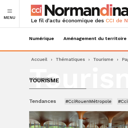
MENU
Le fil d'actu économique des
CCI de 
Numérique
Aménagement du territoire
Accueil
›
Thématiques
›
Tourisme
›
Pa
Touris
TOURISME
NORMANDIE
Tendances
#CciRouenMétropole
#Cc