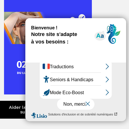
ger
Aider les entreprises à anticiper et
surmonter les difficultés
ger