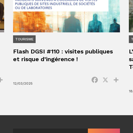
TOURISME
Flash DGSI #110 : visites publiques
L
et risque d’ingérence !
s
T
ok
Partager
Facebook
X
Parta
12/03/2025
18