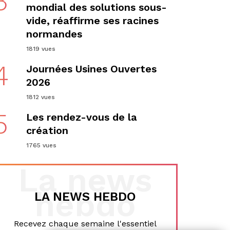
3
mondial des solutions sous-
vide, réaffirme ses racines
normandes
1819 vues
4
Journées Usines Ouvertes
2026
1812 vues
5
Les rendez-vous de la
création
1765 vues
La news
hebdo
LA NEWS HEBDO
Recevez chaque semaine l'essentiel