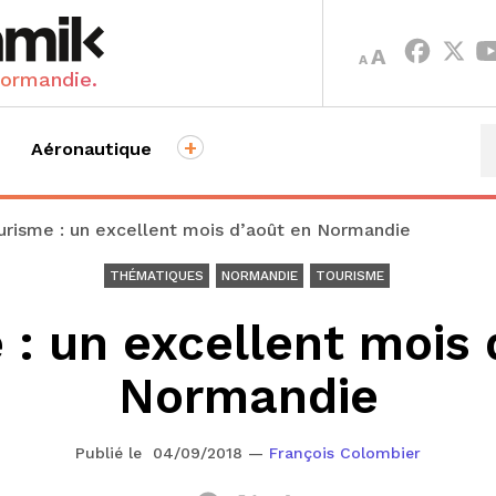
INCREASE
DECREASE
A
A
FONT
FONT
Normandie.
SIZE.
SIZE.
+
Aéronautique
urisme : un excellent mois d’août en Normandie
THÉMATIQUES
NORMANDIE
TOURISME
 : un excellent mois 
Normandie
Publié le 04/09/2018
—
François Colombier