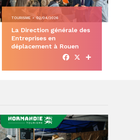
TOURISME
•
02/04/2026
La Direction générale des
Entreprises en
déplacement à Rouen
Facebook
X
Partager