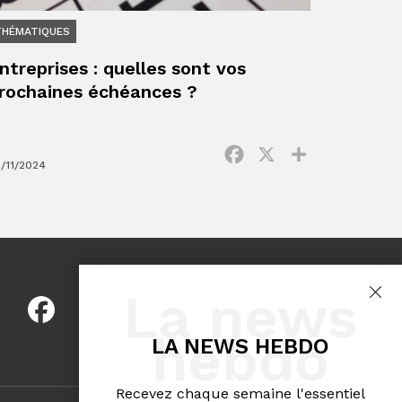
THÉMATIQUES
ntreprises : quelles sont vos
rochaines échéances ?
ger
Facebook
X
Partager
/11/2024
La news
hebdo
LA NEWS HEBDO
Recevez chaque semaine l'essentiel