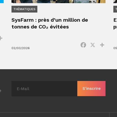
THÉMATIQUES
SysFarm : près d’un million de
E
tonnes de CO₂ évitées
p
ok
Partager
Facebook
X
Parta
02/03/2026
05
e