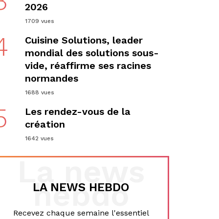
3
2026
1709 vues
4
Cuisine Solutions, leader
mondial des solutions sous-
vide, réaffirme ses racines
normandes
1688 vues
5
Les rendez-vous de la
création
1642 vues
La news
hebdo
LA NEWS HEBDO
Recevez chaque semaine l'essentiel