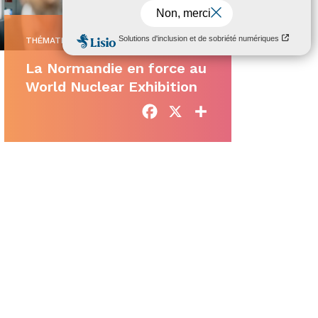
THÉMATIQUES
•
04/11/2025
La Normandie en force au
World Nuclear Exhibition
Facebook
X
Partager