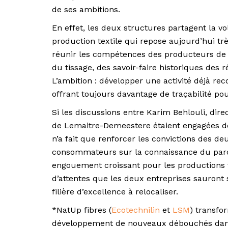
de ses ambitions.
En effet, les deux structures partagent la vo
production textile qui repose aujourd’hui tr
réunir les compétences des producteurs de li
du tissage, des savoir-faire historiques des
L’ambition : développer une activité déjà r
offrant toujours davantage de traçabilité p
Si les discussions entre Karim Behlouli, dire
de Lemaitre-Demeestere étaient engagées de l
n’a fait que renforcer les convictions des de
consommateurs sur la connaissance du parco
engouement croissant pour les productions 
d’attentes que les deux entreprises sauront s
filière d’excellence à relocaliser.
*NatUp fibres (
Ecotechnilin
et
LSM
) transfor
développement de nouveaux débouchés dans l