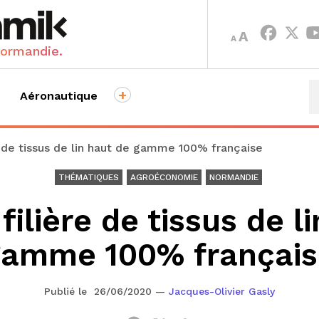
INCREASE
DECREASE
A
A
FONT
FONT
Normandie.
SIZE.
SIZE.
+
Aéronautique
e de tissus de lin haut de gamme 100% française
THÉMATIQUES
AGROÉCONOMIE
NORMANDIE
filière de tissus de l
gamme 100% français
Publié le 26/06/2020
—
Jacques-Olivier Gasly