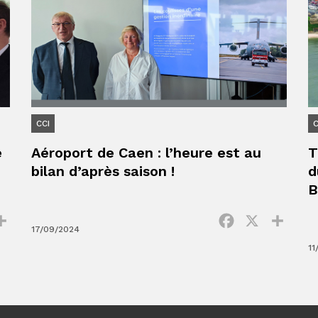
CCI
C
e
Aéroport de Caen : l’heure est au
T
bilan d’après saison !
d
B
ok
Partager
Facebook
X
Parta
17/09/2024
11