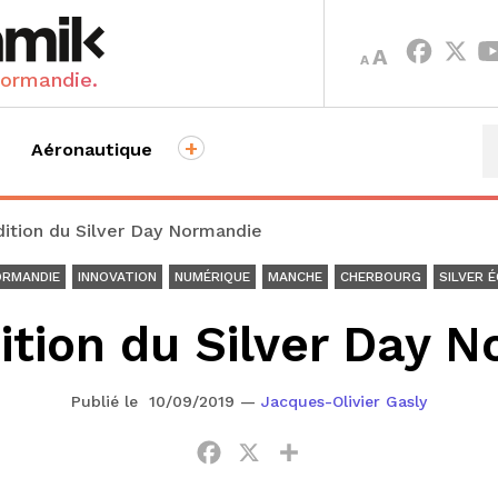
INCREASE
DECREASE
A
A
FONT
FONT
Normandie.
SIZE.
SIZE.
+
Aéronautique
ition du Silver Day Normandie
ORMANDIE
INNOVATION
NUMÉRIQUE
MANCHE
CHERBOURG
SILVER 
tion du Silver Day 
Publié le 10/09/2019
—
Jacques-Olivier Gasly
Facebook
X
Partager