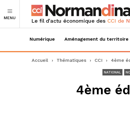
MENU
Le fil d'actu économique des
CCI de 
Numérique
Aménagement du territoire
Accueil
›
Thématiques
›
CCI
›
4ème éd
NATIONAL
N
4ème édi