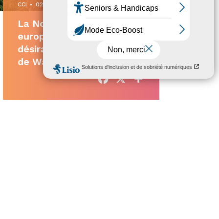
CCI
•
02/12/2025
La Normandie élue région
européenne la plus
désirable par les lecteurs
de Wanderlust Magazine
Facebook
X
Partager