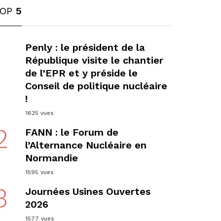
TOP
5
1
Penly : le président de la
République visite le chantier
de l’EPR et y préside le
Conseil de politique nucléaire
!
1625 vues
2
FANN : le Forum de
l’Alternance Nucléaire en
Normandie
1595 vues
3
Journées Usines Ouvertes
2026
1577 vues