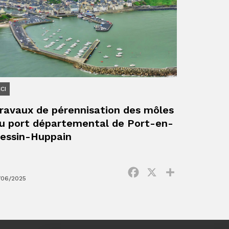
CI
ravaux de pérennisation des môles
u port départemental de Port-en-
essin-Huppain
ger
Facebook
X
Partager
/06/2025