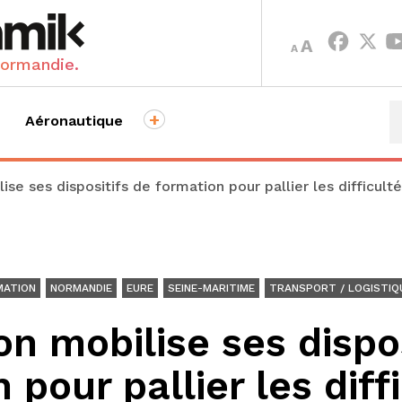
INCREASE
DECREASE
A
A
FONT
FONT
Normandie.
SIZE.
SIZE.
+
Aéronautique
ise ses dispositifs de formation pour pallier les difficul
MATION
NORMANDIE
EURE
SEINE-MARITIME
TRANSPORT / LOGISTIQ
on mobilise ses dispos
 pour pallier les diff