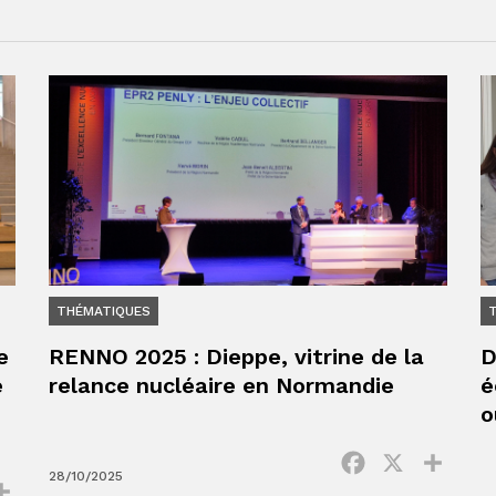
THÉMATIQUES
e
RENNO 2025 : Dieppe, vitrine de la
D
e
relance nucléaire en Normandie
é
o
Facebook
X
Parta
28/10/2025
ok
Partager