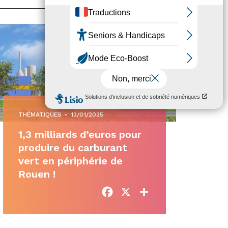
THÉMATIQUES
•
13/01/2025
1,3 milliards d’euros pour
produire du carburant
vert en périphérie de
Rouen !
Facebook
X
Partager