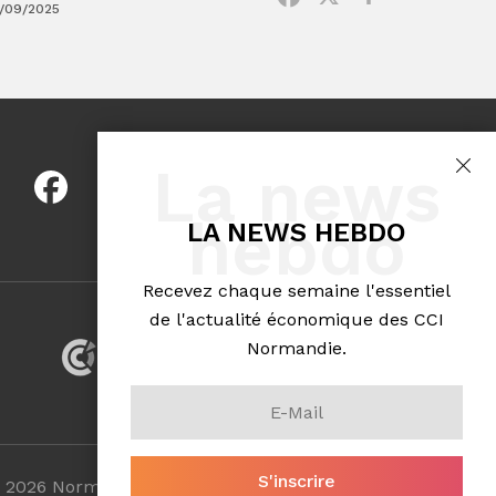
/09/2025
La news
hebdo
LA NEWS HEBDO
Recevez chaque semaine l'essentiel
de l'actualité économique des CCI
Normandie.
VOTRE RÉSEAU CCI
 2026 Normandinamik . Tous droits réservés.