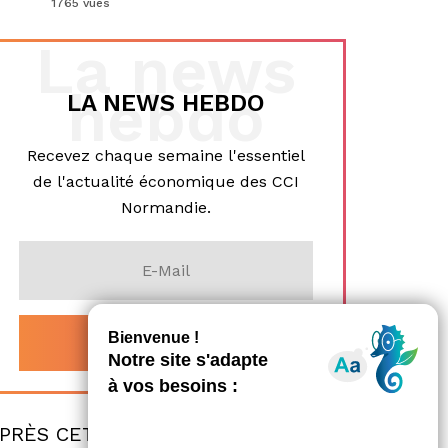
1765 vues
La news
hebdo
LA NEWS HEBDO
Recevez chaque semaine l'essentiel
de l'actualité économique des CCI
Normandie.
PRÈS CET
ARTICLE