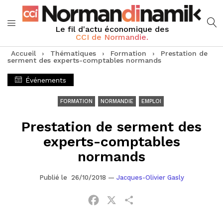
Le fil d'actu économique des
CCI de Normandie.
Accueil
›
Thématiques
›
Formation
›
Prestation de
serment des experts-comptables normands
Événements
FORMATION
NORMANDIE
EMPLOI
Prestation de serment des
experts-comptables
normands
Publié le 26/10/2018
—
Jacques-Olivier Gasly
Facebook
X
Partager