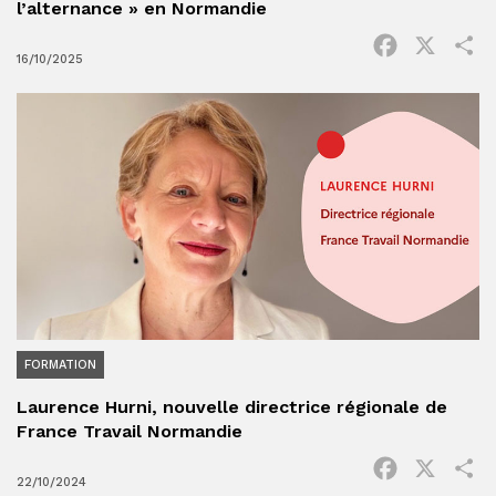
l’alternance » en Normandie
Facebook
X
P
16/10/2025
FORMATION
Laurence Hurni, nouvelle directrice régionale de
France Travail Normandie
Facebook
X
P
22/10/2024