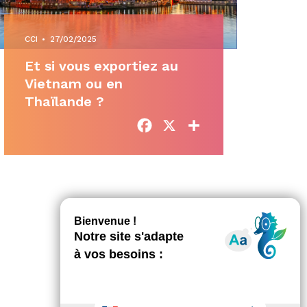
CCI
•
27/02/2025
Et si vous exportiez au
Vietnam ou en
Thaïlande ?
Facebook
X
Partager