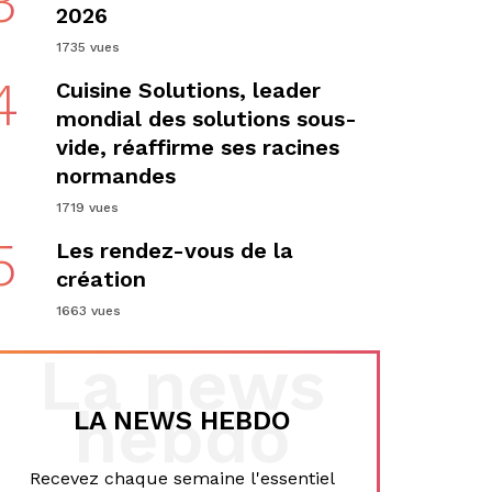
3
2026
1735 vues
4
Cuisine Solutions, leader
mondial des solutions sous-
vide, réaffirme ses racines
normandes
1719 vues
5
Les rendez-vous de la
création
1663 vues
La news
hebdo
LA NEWS HEBDO
Recevez chaque semaine l'essentiel