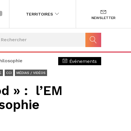
TERRITOIRES
NEWSLETTER
hilosophie
Événements
E
CCI
MÉDIAS / VIDÉOS
od » : l’EM
osophie