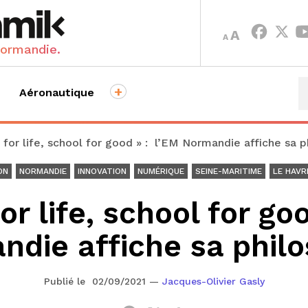
INCREASE
DECREASE
A
A
FONT
FONT
Normandie.
SIZE.
SIZE.
+
Aéronautique
 for life, school for good » : l’EM Normandie affiche sa p
ON
NORMANDIE
INNOVATION
NUMÉRIQUE
SEINE-MARITIME
LE HAVR
or life, school for go
die affiche sa phil
Publié le 02/09/2021
—
Jacques-Olivier Gasly