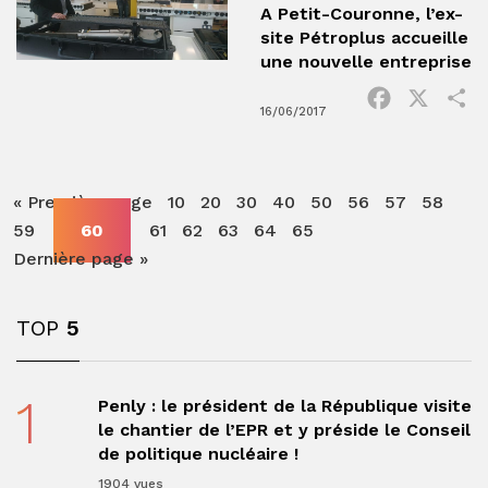
A Petit-Couronne, l’ex-
site Pétroplus accueille
une nouvelle entreprise
Facebook
X
P
16/06/2017
« Première page
10
20
30
40
50
56
57
58
59
60
61
62
63
64
65
Dernière page »
TOP
5
1
Penly : le président de la République visite
le chantier de l’EPR et y préside le Conseil
de politique nucléaire !
1904 vues