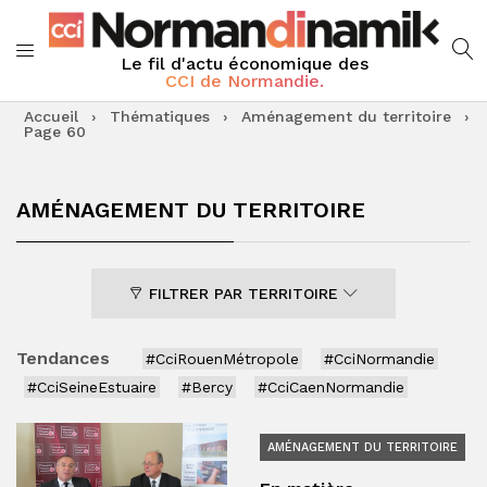
Le fil d'actu économique des
CCI de Normandie.
Accueil
›
Thématiques
›
Aménagement du territoire
›
Page 60
AMÉNAGEMENT DU TERRITOIRE
FILTRER PAR TERRITOIRE
Tendances
#CciRouenMétropole
#CciNormandie
#CciSeineEstuaire
#Bercy
#CciCaenNormandie
AMÉNAGEMENT DU TERRITOIRE