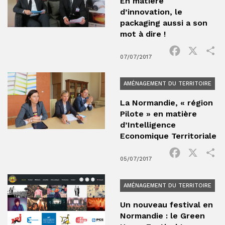
En matière
d’innovation, le
packaging aussi a son
mot à dire !
Facebook
X
P
07/07/2017
AMÉNAGEMENT DU TERRITOIRE
La Normandie, « région
Pilote » en matière
d’Intelligence
Economique Territoriale
Facebook
X
P
05/07/2017
AMÉNAGEMENT DU TERRITOIRE
Un nouveau festival en
Normandie : le Green