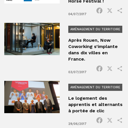
Horse Festival !
Facebook
X
P
04/07/2017
AMÉNAGEMENT DU TERRITOIRE
Après Rouen, Now
Coworking s’implante
dans dix villes en
France.
Facebook
X
P
03/07/2017
AMÉNAGEMENT DU TERRITOIRE
Le logement des
apprentis et alternants
à portée de clic
Facebook
X
P
29/06/2017