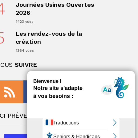
4
Journées Usines Ouvertes
2026
1423 vues
5
Les rendez-vous de la
ger
création
1364 vues
NOUS
SUIVRE
CI PRÉVENTION
ger