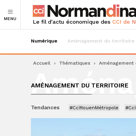
MENU
Le fil d'actu économique des
CCI de 
Numérique
Aménagement du territoire
Accueil
›
Thématiques
›
Aménagement du
Aména
AMÉNAGEMENT DU TERRITOIRE
Tendances
#CciRouenMétropole
#Cc