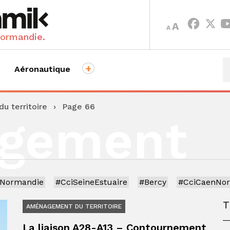
INCREASE
DECREASE
A
A
FONT
FONT
Normandie.
SIZE.
SIZE.
+
Aéronautique
 territoire
›
Page 66
gement
iNormandie
#CciSeineEstuaire
#Bercy
#CciCaenNo
AMÉNAGEMENT DU TERRITOIRE
La liaison A28-A13 – Contournement