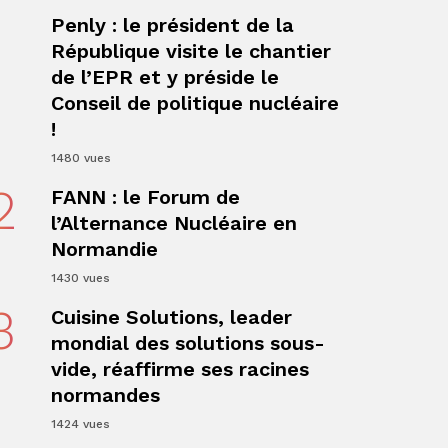
1
Penly : le président de la
République visite le chantier
de l’EPR et y préside le
Conseil de politique nucléaire
ger
!
1480 vues
2
FANN : le Forum de
l’Alternance Nucléaire en
Normandie
1430 vues
3
Cuisine Solutions, leader
mondial des solutions sous-
ger
vide, réaffirme ses racines
normandes
1424 vues