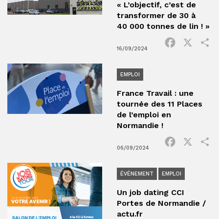
« L’objectif, c’est de
transformer de 30 à
40 000 tonnes de lin ! »
Facebook
X
P
16/09/2024
EMPLOI
France Travail : une
tournée des 11 Places
de l’emploi en
Normandie !
Facebook
X
P
06/09/2024
ÉVÉNEMENT
EMPLOI
Un job dating CCI
Portes de Normandie /
actu.fr