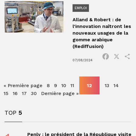
EMPLOI
Alland & Robert : de
l’innovation naîtront les
nouveaux usages de la
gomme arabique
(Rediffusion)
Facebook
X
P
07/08/2024
« Première page
8
9
10
11
12
13
14
15
16
17
30
Dernière page »
TOP
5
Penly : le président de la République visite