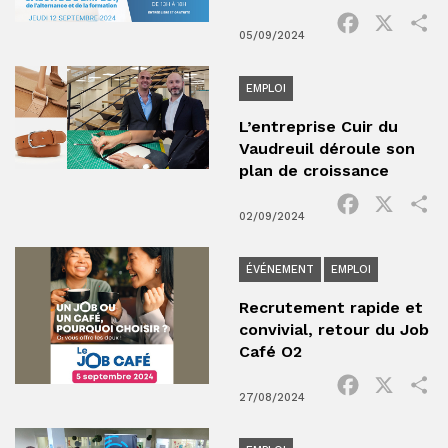
Facebook
X
P
05/09/2024
EMPLOI
L’entreprise Cuir du
Vaudreuil déroule son
plan de croissance
Facebook
X
P
02/09/2024
ÉVÉNEMENT
EMPLOI
Recrutement rapide et
convivial, retour du Job
Café O2
Facebook
X
P
27/08/2024