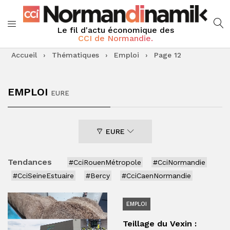
Le fil d'actu économique des
CCI de Normandie.
Accueil
›
Thématiques
›
Emploi
›
Page 12
EMPLOI
EURE
EURE
Tendances
#CciRouenMétropole
#CciNormandie
#CciSeineEstuaire
#Bercy
#CciCaenNormandie
EMPLOI
Teillage du Vexin :