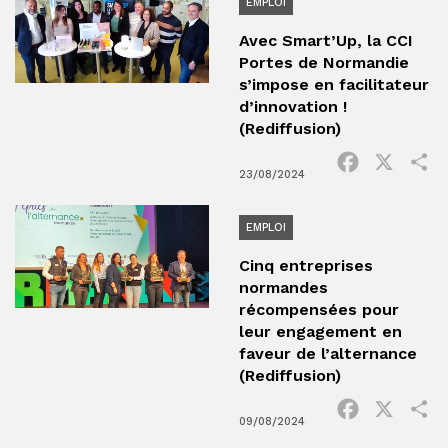
EMPLOI
Avec Smart’Up, la CCI
Portes de Normandie
s’impose en facilitateur
d’innovation !
(Rediffusion)
Facebook
X
P
23/08/2024
EMPLOI
Cinq entreprises
normandes
récompensées pour
leur engagement en
faveur de l’alternance
(Rediffusion)
Facebook
X
P
09/08/2024